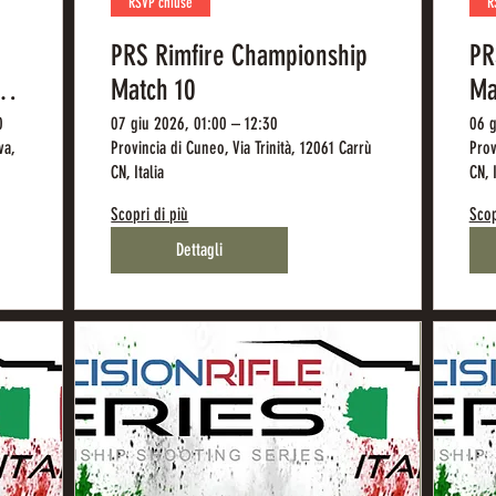
RSVP chiuse
R
PRS Rimfire Championship
PR
RO
Match 10
Ma
0
07 giu 2026, 01:00 – 12:30
06 g
va,
Provincia di Cuneo, Via Trinità, 12061 Carrù
Prov
CN, Italia
CN, I
Scopri di più
Scop
Dettagli