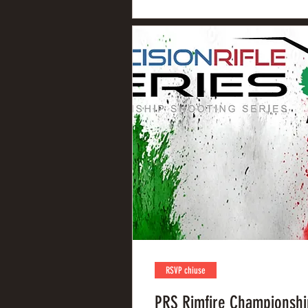
RSVP chiuse
PRS Rimfire Championshi