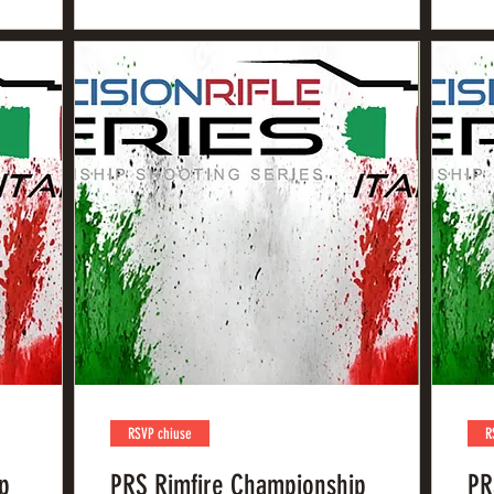
RSVP chiuse
R
p
PRS Rimfire Championship
PR