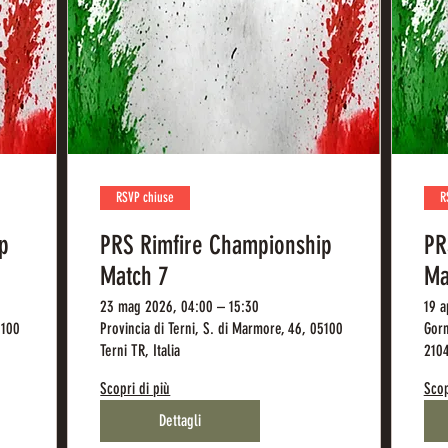
RSVP chiuse
R
p
PRS Rimfire Championship
PR
Match 7
Ma
23 mag 2026, 04:00 – 15:30
19 a
5100
Provincia di Terni, S. di Marmore, 46, 05100
Gorn
Terni TR, Italia
2104
Scopri di più
Scop
Dettagli