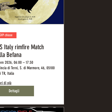
SVP chiuse
S Italy rimfire Match
lla Befana
en 2026, 06:00 – 17:30
incia di Terni, S. di Marmore, 46, 05100
i TR, Italia
ri di più
Dettagli