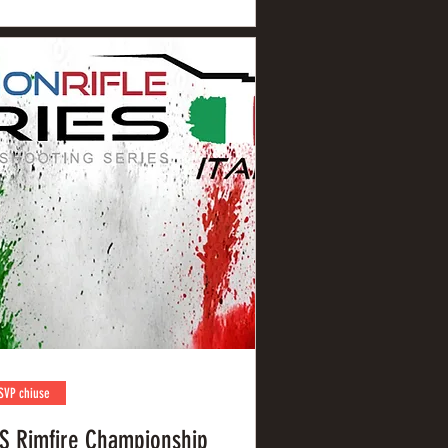
SVP chiuse
S Rimfire Championship