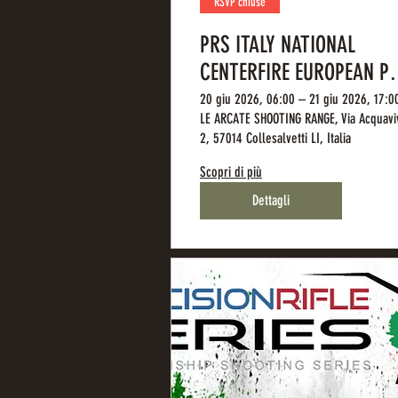
RSVP chiuse
PRS ITALY NATIONAL
CENTERFIRE EUROPEAN P
SERIES MATCH
20 giu 2026, 06:00 – 21 giu 2026, 17:0
LE ARCATE SHOOTING RANGE, Via Acquavi
2, 57014 Collesalvetti LI, Italia
Scopri di più
Dettagli