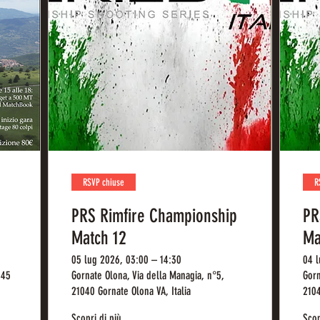
RSVP chiuse
R
PRS Rimfire Championship
PR
Match 12
Ma
05 lug 2026, 03:00 – 14:30
04 l
045
Gornate Olona, Via della Managia, n°5,
Gorn
21040 Gornate Olona VA, Italia
2104
Scopri di più
Scop