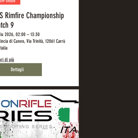
SVP chiuse
S Rimfire Championship
tch 9
iu 2026, 02:00 – 13:30
incia di Cuneo, Via Trinità, 12061 Carrù
talia
ri di più
Dettagli