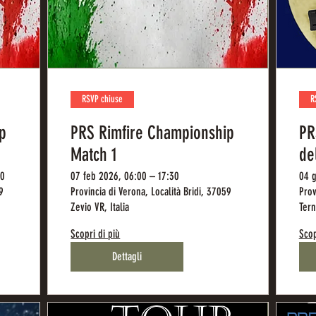
RSVP chiuse
R
p
PRS Rimfire Championship
PR
Match 1
de
30
07 feb 2026, 06:00 – 17:30
04 g
9
Provincia di Verona, Località Bridi, 37059
Prov
Zevio VR, Italia
Tern
Scopri di più
Scop
Dettagli