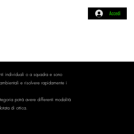
Accedi
Academy
Tesseramento ASD
nti individuali o a squadra e sono
 ambientali e risolvere rapidamente i
egoria potrà avere differenti modalità
otata di ottica.