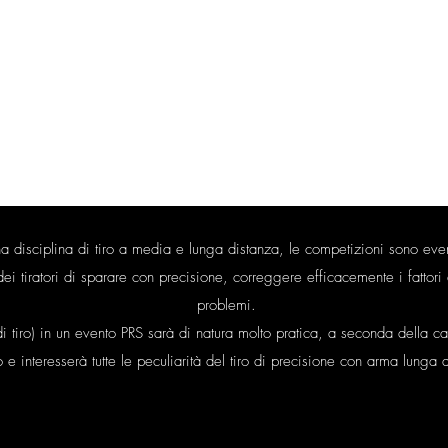
ifiche
Sponsor
Skill Stage
Blog
Galleria
Wall of Fame
Info
TESSERAMENTO ASD 2025/2026
una disciplina di tiro a media e lunga distanza, le competizioni sono eve
dei tiratori di sparare con precisione, correggere efficacemente i fattori
problemi.
tiro) in un evento PRS sarà di natura molto pratica, a seconda della cat
 e interesserà tutte le peculiarità del tiro di precisione con arma lunga d