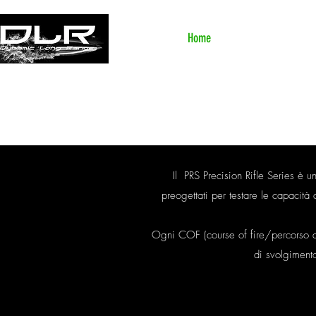
Home
Competizioni
Class
Il PRS Precision Rifle Series è 
preogettati per testare le capacità 
Ogni COF (course of fire/percorso di 
di svolgimento